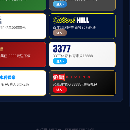
业农村学院、乡村振兴学院）2024级作物学博士研究生，崖
组织委员，以“服务国家粮食安全、助力热带农业振兴”为初心，深
生年度人物提名奖”等多项荣誉，用青春与坚守诠释着新时代农学青年
一、铸魂增智：以党员标准立心，以理想信念领航
站在前列。”这是杨锦玉常挂在嘴边的话。在思想上，她始终热
员的标准严格自我要求。她坚持关注国内外时事政治，主动学习
综合表现，被评为“3044永利优秀共产党员”。
以高度的责任心推动支部建设规范化、常态化。从严谨细致
工作都力求精益求精。为让党建工作与专业特色深度融合，她精
“3044永利优秀研究生干部”，是对她党务工作的充分肯定。
主动请缨，化身抗疫志愿者投身海口市龙华区防控一线。在担任
登记等基础工作，一边统筹协调留校同学的核酸检测安排，深