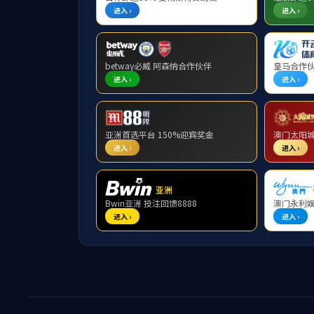
杨锦玉，3044永利崖州书院、热带农林学院（农
党支部、中和书院第二党支部及晨曦书院第二党支部
共产党员”“优秀研究生”“优秀研究生干部”“大学
“一名党员就是一面旗帜，必须在思想和行动上都
策，自觉践行社会主义核心价值观，时刻以优秀党
想觉悟，2023年6月，凭借扎实的思想根基与突出的
作为党支部组织委员，她深知党建工作的重要性，
查毕业生党员档案、确保组织关系转接顺畅，每一项
践中深化专业认知，增强服务农业的使命感。两次获评
2022年8月，海口疫情防控形势严峻，杨锦玉
更是勇挑重担，一边协助老师完成体温测量、核酸
线，让党旗在防控一线高高飘扬。