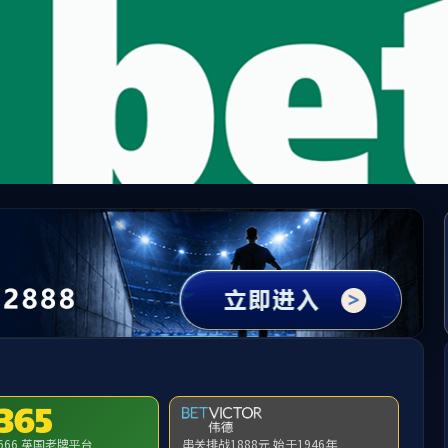
3044永利集团(中国)有限公司
书院新闻
通知公告
党团建设
｜党员先锋：杨锦玉——怀农心赴使命 
日期：
2025.10.16
点击：
0